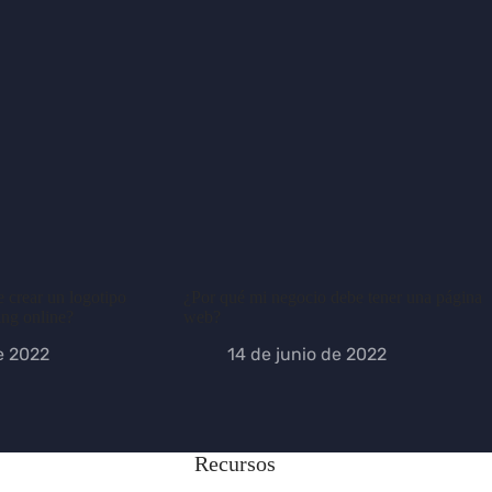
 crear un logotipo
¿Por qué mi negocio debe tener una página
ing online?
web?
e 2022
14 de junio de 2022
Recursos