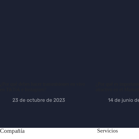
¿Por qué debes hacer transmisiones en vivo
¿Por qué es importante
en TikTok e Instagram?
atractivo en el Market
23 de octubre de 2023
14 de junio d
Compañía
Servicios