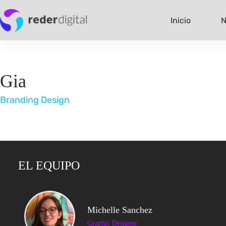
Saltar
al
Inicio
N
contenido
Gia
Branding Design
EL EQUIPO
Michelle Sanchez
Graphic Designer